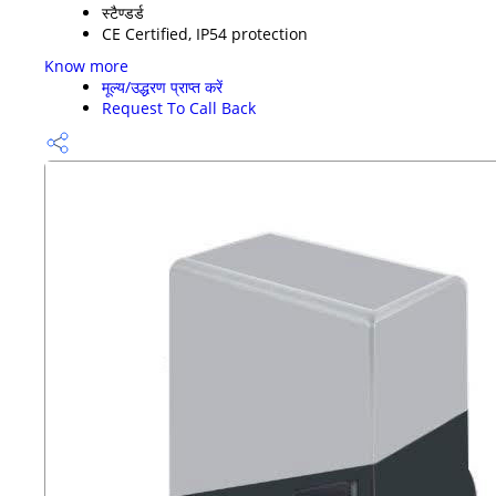
स्टैण्डर्ड
CE Certified, IP54 protection
Know more
मूल्य/उद्धरण प्राप्त करें
Request To Call Back