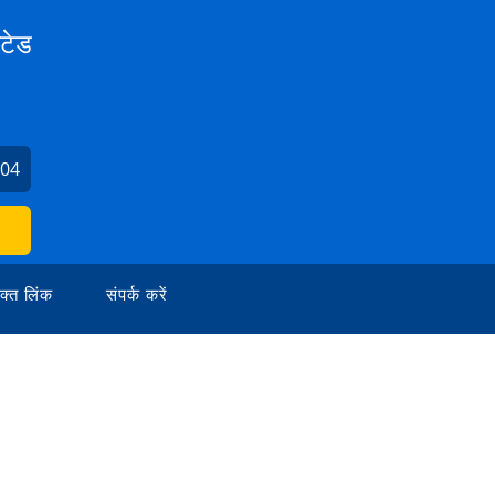
िटेड
404
क्त लिंक
संपर्क करें