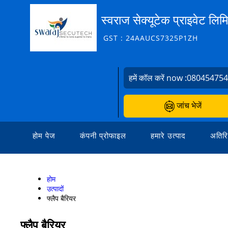
स्वराज सेक्यूटेक प्राइवेट लिम
GST : 24AAUCS7325P1ZH
हमें कॉल करें now :
08045475
जांच भेजें
होम पेज
कंपनी प्रोफाइल
हमारे उत्पाद
अतिरि
होम
उत्पादों
फ्लैप बैरियर
फ्लैप बैरियर